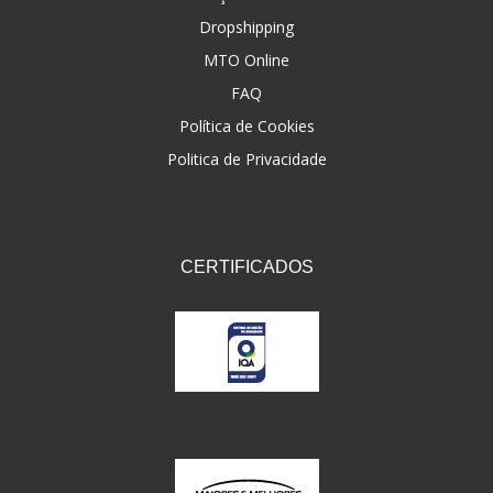
Dropshipping
FNA
(20)
MTO Online
FOCO DO BRASIL
(126)
FAQ
FW3
Política de Cookies
(72)
Politica de Privacidade
GEMOTO
(12)
GP TECH
(49)
GRENDENE
(9)
CERTIFICADOS
GT OIL
(6)
GULF OIL
(5)
GVS
(187)
HELIAR
(7)
HELLA
(8)