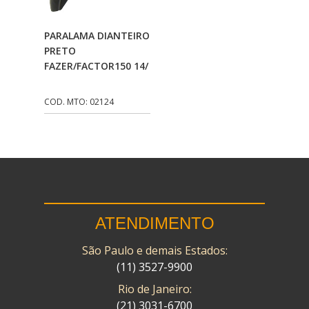
CMP
(10)
Adicionar Ao
PARALAMA DIANTEIRO
COBREQ
(141)
Carrinho
PRETO
FAZER/FACTOR150 14/
COMETA
(320)
CONTROL FLEX
(92)
COD. MTO: 02124
CORTECO
(26)
CPL IMPORT
(133)
DANIDREA
(160)
DAYCO
(7)
ATENDIMENTO
DELTA
(17)
São Paulo e demais Estados:
DIA FRAG
(183)
(11) 3527-9900
DID
(7)
Rio de Janeiro:
DIVERSOS
(13)
(21) 3031-6700