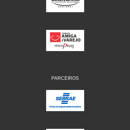
IKS
(154)
ILLION - EMBUS
(104)
IMPORTADO
(41)
JEROD
(5)
JOJAFER
(14)
KS
(104)
MAGNETRON
(496)
PARCEIROS
MELC
(9)
MGO MOLA
(137)
MOTO VISOR
(3)
MOTOBOR
(145)
MR
(28)