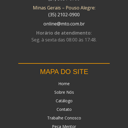
Minas Gerais – Pouso Alegre:
DN
(1)
(35) 2102-0900
DOMINATOR
(64)
online@mto.com.br
DUAS BARRAS
(23)
Horário de atendimento:
Seg. à sexta das 08:00 às 17:48.
EBF CAPACETES
(25)
EBF FURIOUS
(49)
EGK
(19)
MAPA DO SITE
ENERGY
(2)
Home
ERBS
(7)
Sobre Nós
FAR RAFAELA
(34)
Catálogo
FEY
(1)
Contato
FIREBREQ
(51)
Trabalhe Conosco
Peça Mentor
FLYNN
(23)