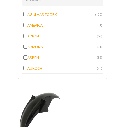
AGULHAS TOORK
(106)
AMERICA
(1)
ARBYN
(62)
ARIZONA
(21)
ASPEN
(32)
AUROCH
(85)
AURORENSE
(143)
BLOCK
(1)
BRV BORRACHAS
(64)
CAWU
(10)
CISER
(1)