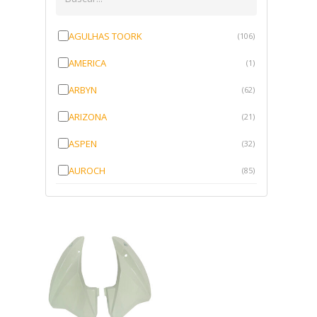
AGULHAS TOORK
(106)
AMERICA
(1)
ARBYN
(62)
ARIZONA
(21)
ASPEN
(32)
AUROCH
(85)
AURORENSE
(143)
BLOCK
(1)
BRV BORRACHAS
(64)
CAWU
(10)
CISER
(1)