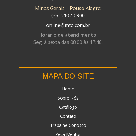
Minas Gerais – Pouso Alegre:
DN
(1)
(35) 2102-0900
DOMINATOR
(64)
online@mto.com.br
DUAS BARRAS
(23)
Horário de atendimento:
Seg. à sexta das 08:00 às 17:48.
EBF CAPACETES
(25)
EBF FURIOUS
(49)
EGK
(19)
MAPA DO SITE
ENERGY
(2)
Home
ERBS
(7)
Sobre Nós
FAR RAFAELA
(34)
Catálogo
FEY
(1)
Contato
FIREBREQ
(51)
Trabalhe Conosco
Peça Mentor
FLYNN
(23)