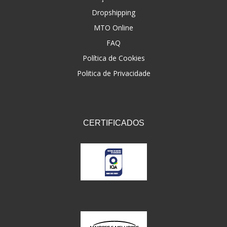
Dropshipping
FNA
(20)
MTO Online
FOCO DO BRASIL
(126)
FAQ
FW3
Política de Cookies
(72)
Politica de Privacidade
GEMOTO
(12)
GP TECH
(49)
GRENDENE
(9)
CERTIFICADOS
GT OIL
(6)
GULF OIL
(5)
GVS
(187)
HELIAR
(7)
HELLA
(8)