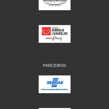
IKS
(154)
ILLION - EMBUS
(104)
IMPORTADO
(41)
JEROD
(5)
JOJAFER
(14)
KS
(104)
MAGNETRON
(496)
PARCEIROS
MELC
(9)
MGO MOLA
(137)
MOTO VISOR
(3)
MOTOBOR
(145)
MR
(28)