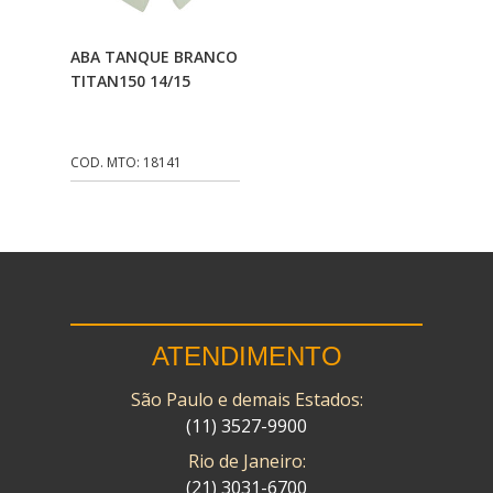
CMP
(10)
Adicionar Ao
ABA TANQUE BRANCO
COBREQ
(141)
Carrinho
TITAN150 14/15
COMETA
(320)
CONTROL FLEX
(92)
COD. MTO: 18141
CORTECO
(26)
CPL IMPORT
(133)
DANIDREA
(160)
DAYCO
(7)
ATENDIMENTO
DELTA
(17)
São Paulo e demais Estados:
DIA FRAG
(183)
(11) 3527-9900
DID
(7)
Rio de Janeiro:
DIVERSOS
(13)
(21) 3031-6700