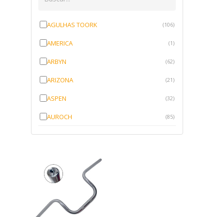
AGULHAS TOORK
(106)
AMERICA
(1)
ARBYN
(62)
ARIZONA
(21)
ASPEN
(32)
AUROCH
(85)
AURORENSE
(143)
BLOCK
(1)
BRV BORRACHAS
(64)
CAWU
(10)
CISER
(1)