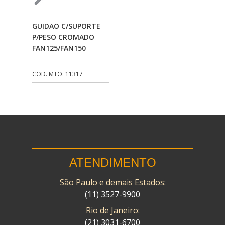
CMP
(10)
Adicionar Ao
GUIDAO C/SUPORTE
COBREQ
(141)
Carrinho
P/PESO CROMADO
FAN125/FAN150
COMETA
(320)
CONTROL FLEX
(92)
COD. MTO: 11317
CORTECO
(26)
CPL IMPORT
(133)
DANIDREA
(160)
DAYCO
(7)
ATENDIMENTO
DELTA
(17)
São Paulo e demais Estados:
DIA FRAG
(183)
(11) 3527-9900
DID
(7)
Rio de Janeiro:
DIVERSOS
(13)
(21) 3031-6700