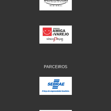
IKS
(154)
ILLION - EMBUS
(104)
IMPORTADO
(41)
JEROD
(5)
JOJAFER
(14)
KS
(104)
MAGNETRON
(496)
PARCEIROS
MELC
(9)
MGO MOLA
(137)
MOTO VISOR
(3)
MOTOBOR
(145)
MR
(28)