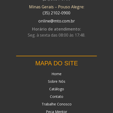
Minas Gerais – Pouso Alegre:
DN
(1)
(35) 2102-0900
DOMINATOR
(64)
online@mto.com.br
DUAS BARRAS
(23)
Horário de atendimento:
Seg. à sexta das 08:00 às 17:48.
EBF CAPACETES
(25)
EBF FURIOUS
(49)
EGK
(19)
MAPA DO SITE
ENERGY
(2)
Home
ERBS
(7)
Sobre Nós
FAR RAFAELA
(34)
Catálogo
FEY
(1)
Contato
FIREBREQ
(51)
Trabalhe Conosco
Peça Mentor
FLYNN
(23)