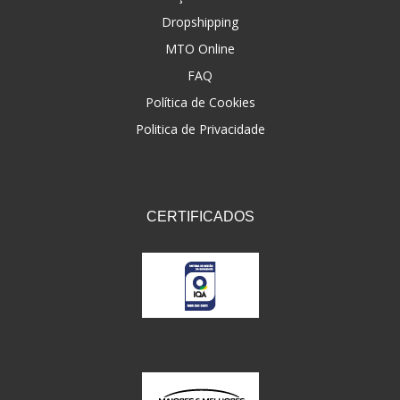
Dropshipping
FNA
(20)
MTO Online
FOCO DO BRASIL
(126)
FAQ
FW3
Política de Cookies
(72)
Politica de Privacidade
GEMOTO
(12)
GP TECH
(49)
GRENDENE
(9)
CERTIFICADOS
GT OIL
(6)
GULF OIL
(5)
GVS
(187)
HELIAR
(7)
HELLA
(8)