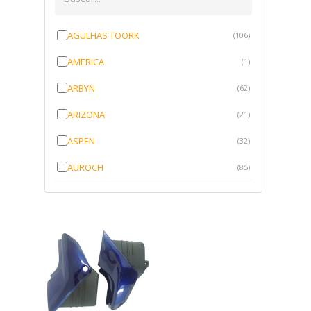
AGULHAS TOORK
(106)
AMERICA
(1)
ARBYN
(62)
ARIZONA
(21)
ASPEN
(32)
AUROCH
(85)
AURORENSE
(143)
BLOCK
(1)
BRV BORRACHAS
(64)
CAWU
(10)
CISER
(1)