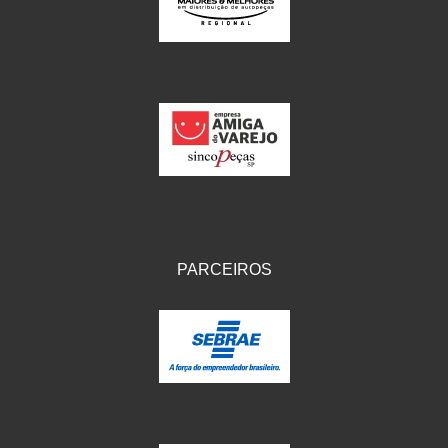
IKS
(154)
ILLION - EMBUS
(104)
IMPORTADO
(41)
JEROD
(5)
JOJAFER
(14)
KS
(104)
MAGNETRON
(496)
PARCEIROS
MELC
(9)
MGO MOLA
(137)
MOTO VISOR
(3)
MOTOBOR
(145)
MR
(28)