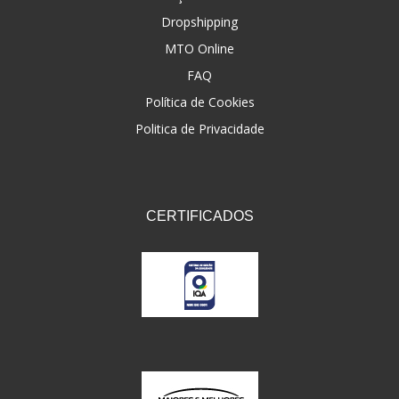
Dropshipping
FNA
(20)
MTO Online
FOCO DO BRASIL
(126)
FAQ
FW3
Política de Cookies
(72)
Politica de Privacidade
GEMOTO
(12)
GP TECH
(49)
GRENDENE
(9)
CERTIFICADOS
GT OIL
(6)
GULF OIL
(5)
GVS
(187)
HELIAR
(7)
HELLA
(8)