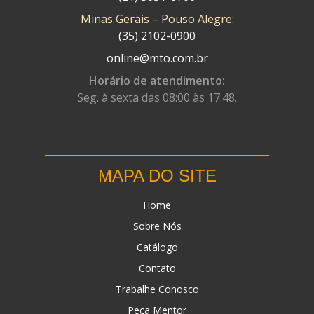
Minas Gerais – Pouso Alegre:
DN
(1)
(35) 2102-0900
DOMINATOR
(64)
online@mto.com.br
DUAS BARRAS
(23)
Horário de atendimento:
Seg. à sexta das 08:00 às 17:48.
EBF CAPACETES
(25)
EBF FURIOUS
(49)
EGK
(19)
MAPA DO SITE
ENERGY
(2)
Home
ERBS
(7)
Sobre Nós
FAR RAFAELA
(34)
Catálogo
FEY
(1)
Contato
FIREBREQ
(51)
Trabalhe Conosco
Peça Mentor
FLYNN
(23)