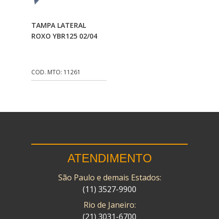
CMP
(10)
Adicionar Ao
TAMPA LATERAL
COBREQ
(141)
Carrinho
ROXO YBR125 02/04
COMETA
(320)
CONTROL FLEX
(92)
COD. MTO: 11261
CORTECO
(26)
CPL IMPORT
(133)
DANIDREA
(160)
DAYCO
(7)
ATENDIMENTO
DELTA
(17)
São Paulo e demais Estados:
DIA FRAG
(183)
(11) 3527-9900
DID
(7)
Rio de Janeiro:
DIVERSOS
(13)
(21) 3031-6700