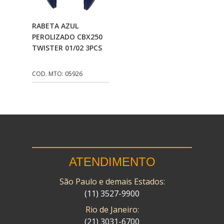
CMP
(10)
Adicionar Ao
RABETA AZUL
COBREQ
(141)
Carrinho
PEROLIZADO CBX250
TWISTER 01/02 3PCS
COMETA
(320)
CONTROL FLEX
(92)
COD. MTO: 05926
CORTECO
(26)
CPL IMPORT
(133)
DANIDREA
(160)
DAYCO
(7)
ATENDIMENTO
DELTA
(17)
São Paulo e demais Estados:
DIA FRAG
(183)
(11) 3527-9900
DID
(7)
Rio de Janeiro:
DIVERSOS
(13)
(21) 3031-6700