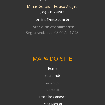
Minas Gerais – Pouso Alegre:
DN
(1)
(35) 2102-0900
DOMINATOR
(64)
online@mto.com.br
DUAS BARRAS
(23)
Horário de atendimento:
Seg. à sexta das 08:00 às 17:48.
EBF CAPACETES
(25)
EBF FURIOUS
(49)
EGK
(19)
MAPA DO SITE
ENERGY
(2)
Home
ERBS
(7)
Sobre Nós
FAR RAFAELA
(34)
Catálogo
FEY
(1)
Contato
FIREBREQ
(51)
Trabalhe Conosco
Peça Mentor
FLYNN
(23)