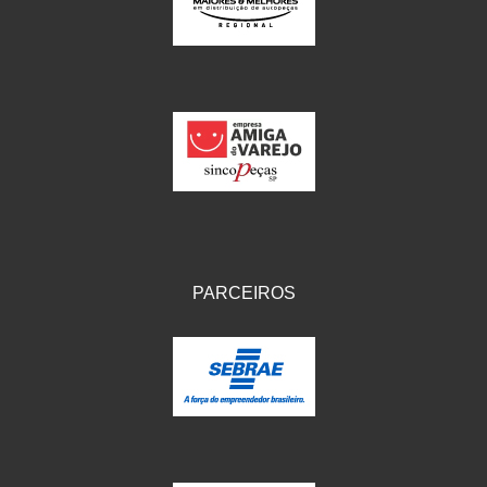
IKS
(154)
ILLION - EMBUS
(104)
IMPORTADO
(41)
JEROD
(5)
JOJAFER
(14)
KS
(104)
MAGNETRON
(496)
PARCEIROS
MELC
(9)
MGO MOLA
(137)
MOTO VISOR
(3)
MOTOBOR
(145)
MR
(28)