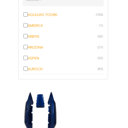
AGULHAS TOORK
(106)
AMERICA
(1)
ARBYN
(62)
ARIZONA
(21)
ASPEN
(32)
AUROCH
(85)
AURORENSE
(143)
BLOCK
(1)
BRV BORRACHAS
(64)
CAWU
(10)
CISER
(1)