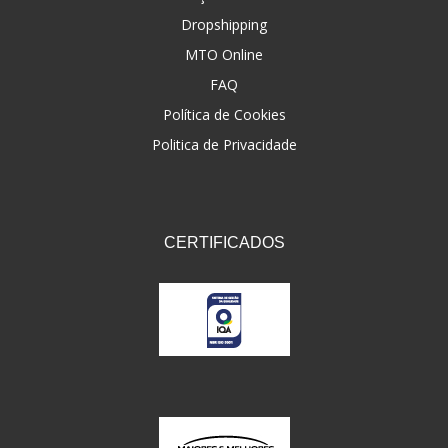
Dropshipping
FNA
(20)
MTO Online
FOCO DO BRASIL
(126)
FAQ
FW3
Política de Cookies
(72)
Politica de Privacidade
GEMOTO
(12)
GP TECH
(49)
GRENDENE
(9)
CERTIFICADOS
GT OIL
(6)
GULF OIL
(5)
GVS
(187)
HELIAR
(7)
HELLA
(8)