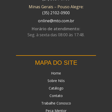
Minas Gerais – Pouso Alegre:
DN
(1)
(35) 2102-0900
DOMINATOR
(64)
online@mto.com.br
DUAS BARRAS
(23)
Horário de atendimento:
Seg. à sexta das 08:00 às 17:48.
EBF CAPACETES
(25)
EBF FURIOUS
(49)
EGK
(19)
MAPA DO SITE
ENERGY
(2)
Home
ERBS
(7)
Sobre Nós
FAR RAFAELA
(34)
Catálogo
FEY
(1)
Contato
FIREBREQ
(51)
Trabalhe Conosco
Peça Mentor
FLYNN
(23)