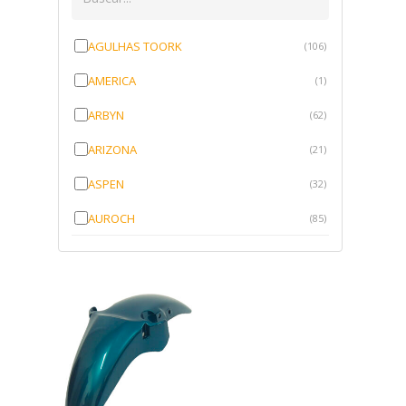
AGULHAS TOORK
(106)
AMERICA
(1)
ARBYN
(62)
ARIZONA
(21)
ASPEN
(32)
AUROCH
(85)
AURORENSE
(143)
BLOCK
(1)
BRV BORRACHAS
(64)
CAWU
(10)
CISER
(1)