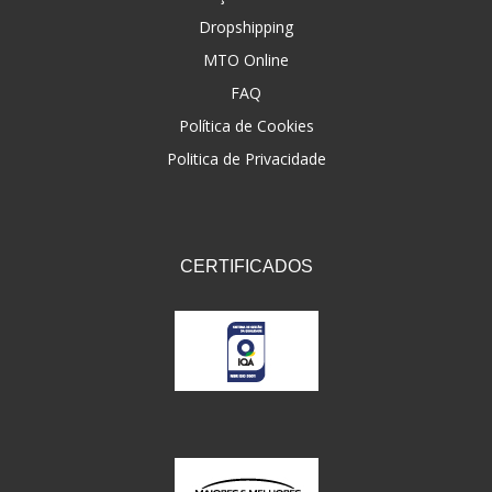
Dropshipping
FNA
(20)
MTO Online
FOCO DO BRASIL
(126)
FAQ
FW3
Política de Cookies
(72)
Politica de Privacidade
GEMOTO
(12)
GP TECH
(49)
GRENDENE
(9)
CERTIFICADOS
GT OIL
(6)
GULF OIL
(5)
GVS
(187)
HELIAR
(7)
HELLA
(8)