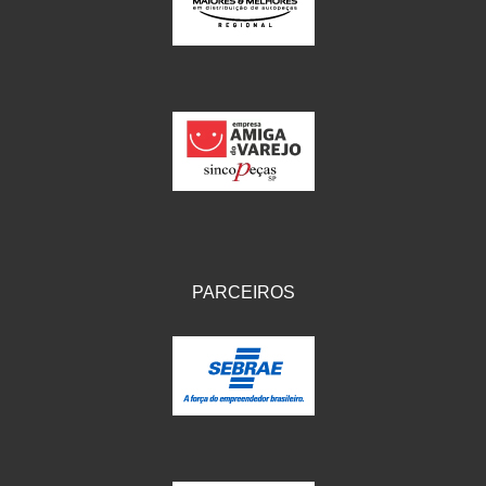
IKS
(154)
ILLION - EMBUS
(104)
IMPORTADO
(41)
JEROD
(5)
JOJAFER
(14)
KS
(104)
MAGNETRON
(496)
PARCEIROS
MELC
(9)
MGO MOLA
(137)
MOTO VISOR
(3)
MOTOBOR
(145)
MR
(28)