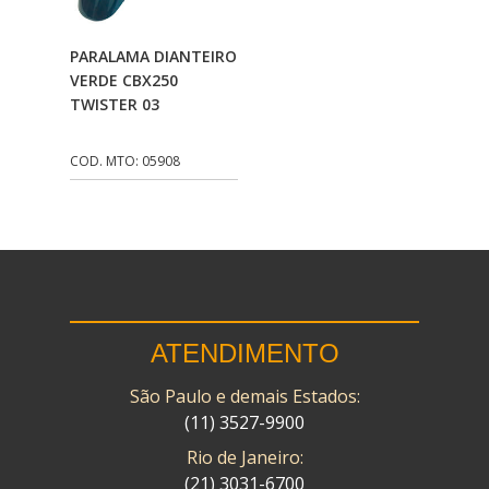
CMP
(10)
Adicionar Ao
PARALAMA DIANTEIRO
COBREQ
(141)
Carrinho
VERDE CBX250
TWISTER 03
COMETA
(320)
CONTROL FLEX
(92)
COD. MTO: 05908
CORTECO
(26)
CPL IMPORT
(133)
DANIDREA
(160)
DAYCO
(7)
ATENDIMENTO
DELTA
(17)
São Paulo e demais Estados:
DIA FRAG
(183)
(11) 3527-9900
DID
(7)
Rio de Janeiro:
DIVERSOS
(13)
(21) 3031-6700