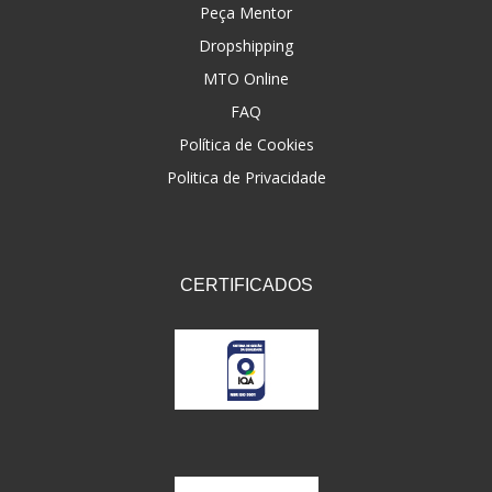
Peça Mentor
FNA
(20)
Dropshipping
MTO Online
FOCO DO BRASIL
(126)
FAQ
FW3
(72)
Política de Cookies
GEMOTO
(12)
Politica de Privacidade
GP TECH
(49)
GRENDENE
(9)
CERTIFICADOS
GT OIL
(6)
GULF OIL
(5)
GVS
(187)
HELIAR
(7)
HELLA
(8)