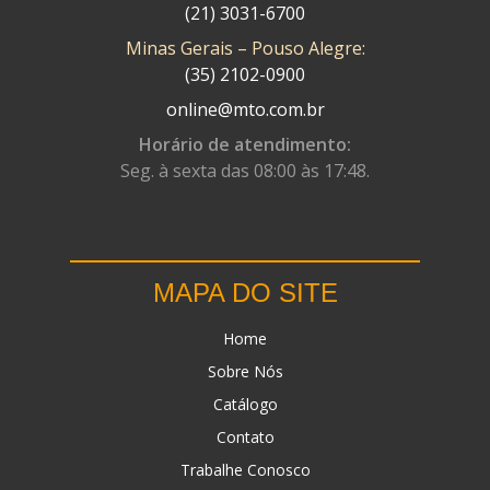
(21) 3031-6700
DN
(1)
Minas Gerais – Pouso Alegre:
(35) 2102-0900
DOMINATOR
(64)
online@mto.com.br
DUAS BARRAS
(23)
Horário de atendimento:
EBF CAPACETES
(25)
Seg. à sexta das 08:00 às 17:48.
EBF FURIOUS
(49)
EGK
(19)
ENERGY
(2)
MAPA DO SITE
ERBS
(7)
Home
FAR RAFAELA
(34)
Sobre Nós
Catálogo
FEY
(1)
Contato
FIREBREQ
(51)
Trabalhe Conosco
FLYNN
(23)