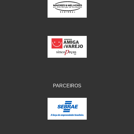
IKS
(154)
ILLION - EMBUS
(104)
IMPORTADO
(41)
JEROD
(5)
JOJAFER
(14)
KS
(104)
MAGNETRON
(496)
MELC
(9)
PARCEIROS
MGO MOLA
(137)
MOTO VISOR
(3)
MOTOBOR
(145)
MR
(28)