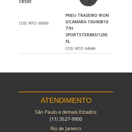
CB500
CMP
(10)
Adicionar Ao
PNEU TRASEIRO IRON
COBREQ
(141)
Carrinho
S/CAMARA 150/80B16
COD. MTO: 60063
77H
COMETA
(320)
SPORTSTER883/1200
CONTROL FLEX
(92)
XL
COD. MTO: 64949
CORTECO
(26)
CPL IMPORT
(133)
DANIDREA
(160)
DAYCO
(7)
DELTA
(17)
ATENDIMENTO
DIA FRAG
(183)
São Paulo e demais Estados:
DID
(11) 3527-9900
(7)
Rio de Janeiro:
DIVERSOS
(13)