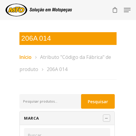
206A 014
Início
Atributo "Código da Fábrica" de
produto
206A 014
Pesquisar
Pesquisar
por:
MARCA