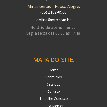
Minas Gerais – Pouso Alegre:
DN
(1)
(35) 2102-0900
DOMINATOR
(64)
online@mto.com.br
DUAS BARRAS
(23)
Horário de atendimento:
Seg. à sexta das 08:00 às 17:48.
EBF CAPACETES
(25)
EBF FURIOUS
(49)
EGK
(19)
MAPA DO SITE
ENERGY
(2)
Home
ERBS
(7)
Sobre Nós
FAR RAFAELA
(34)
Catálogo
FEY
(1)
Contato
FIREBREQ
(51)
Trabalhe Conosco
Peça Mentor
FLYNN
(23)