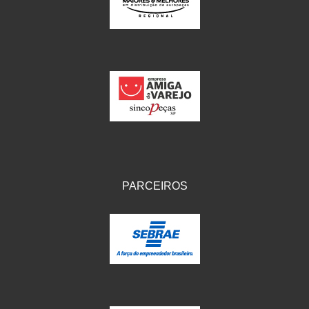
IKS
(154)
ILLION - EMBUS
(104)
IMPORTADO
(41)
JEROD
(5)
JOJAFER
(14)
KS
(104)
MAGNETRON
(496)
PARCEIROS
MELC
(9)
MGO MOLA
(137)
MOTO VISOR
(3)
MOTOBOR
(145)
MR
(28)