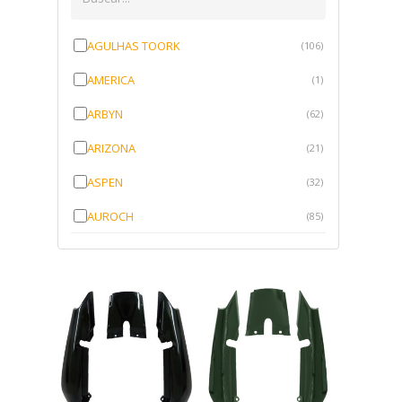
AGULHAS TOORK
(106)
AMERICA
(1)
ARBYN
(62)
ARIZONA
(21)
ASPEN
(32)
AUROCH
(85)
AURORENSE
(143)
BLOCK
(1)
BRV BORRACHAS
(64)
CAWU
(10)
CISER
(1)