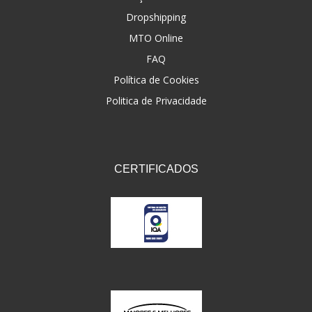
Dropshipping
FNA
(20)
MTO Online
FOCO DO BRASIL
(126)
FAQ
FW3
Política de Cookies
(72)
Politica de Privacidade
GEMOTO
(12)
GP TECH
(49)
GRENDENE
(9)
CERTIFICADOS
GT OIL
(6)
GULF OIL
(5)
GVS
(187)
HELIAR
(7)
HELLA
(8)