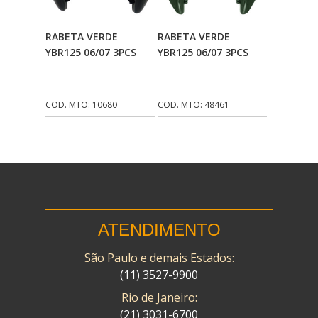
CMP
(10)
Adicionar Ao
Adicionar Ao
RABETA VERDE
RABETA VERDE
COBREQ
(141)
Carrinho
Carrinho
YBR125 06/07 3PCS
YBR125 06/07 3PCS
COMETA
(320)
CONTROL FLEX
(92)
COD. MTO: 10680
COD. MTO: 48461
CORTECO
(26)
CPL IMPORT
(133)
DANIDREA
(160)
DAYCO
(7)
ATENDIMENTO
DELTA
(17)
São Paulo e demais Estados:
DIA FRAG
(183)
(11) 3527-9900
DID
(7)
Rio de Janeiro:
DIVERSOS
(13)
(21) 3031-6700