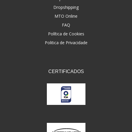
Dropshipping
FNA
(20)
MTO Online
FOCO DO BRASIL
(126)
FAQ
FW3
Política de Cookies
(72)
Politica de Privacidade
GEMOTO
(12)
GP TECH
(49)
GRENDENE
(9)
CERTIFICADOS
GT OIL
(6)
GULF OIL
(5)
GVS
(187)
HELIAR
(7)
HELLA
(8)