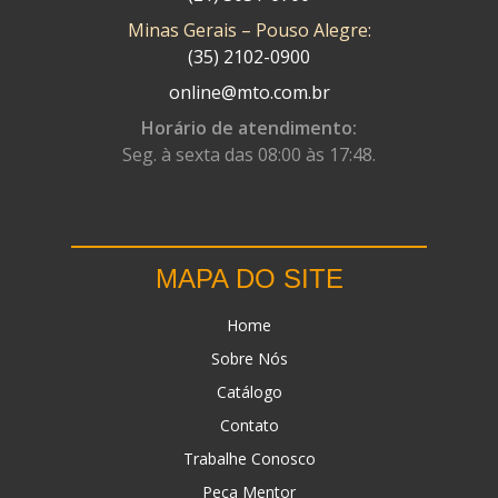
Minas Gerais – Pouso Alegre:
DN
(1)
(35) 2102-0900
DOMINATOR
(64)
online@mto.com.br
DUAS BARRAS
(23)
Horário de atendimento:
Seg. à sexta das 08:00 às 17:48.
EBF CAPACETES
(25)
EBF FURIOUS
(49)
EGK
(19)
MAPA DO SITE
ENERGY
(2)
Home
ERBS
(7)
Sobre Nós
FAR RAFAELA
(34)
Catálogo
FEY
(1)
Contato
FIREBREQ
(51)
Trabalhe Conosco
Peça Mentor
FLYNN
(23)