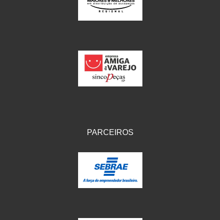
IKS
(154)
ILLION - EMBUS
(104)
IMPORTADO
(41)
JEROD
(5)
JOJAFER
(14)
KS
(104)
MAGNETRON
(496)
PARCEIROS
MELC
(9)
MGO MOLA
(137)
MOTO VISOR
(3)
MOTOBOR
(145)
MR
(28)