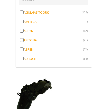
AGULHAS TOORK
(106)
AMERICA
(1)
ARBYN
(62)
ARIZONA
(21)
ASPEN
(32)
AUROCH
(85)
AURORENSE
(143)
BLOCK
(1)
BRV BORRACHAS
(64)
CAWU
(10)
CISER
(1)