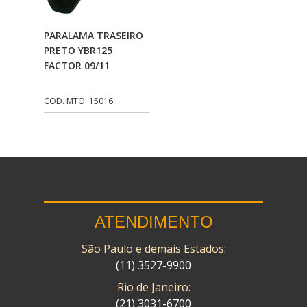
CMP
(10)
Adicionar Ao
PARALAMA TRASEIRO
COBREQ
(141)
Carrinho
PRETO YBR125
FACTOR 09/11
COMETA
(320)
CONTROL FLEX
(92)
COD. MTO: 15016
CORTECO
(26)
CPL IMPORT
(133)
DANIDREA
(160)
DAYCO
(7)
ATENDIMENTO
DELTA
(17)
São Paulo e demais Estados:
DIA FRAG
(183)
(11) 3527-9900
DID
(7)
Rio de Janeiro:
DIVERSOS
(13)
(21) 3031-6700