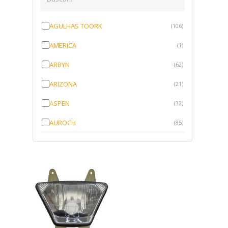
AGULHAS TOORK
(106)
AMERICA
(1)
ARBYN
(62)
ARIZONA
(21)
ASPEN
(32)
AUROCH
(85)
AURORENSE
(143)
BLOCK
(1)
BRV BORRACHAS
(64)
CAWU
(10)
CISER
(1)