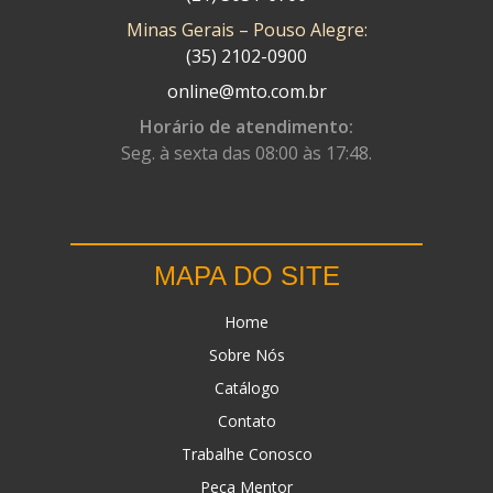
Minas Gerais – Pouso Alegre:
DN
(1)
(35) 2102-0900
DOMINATOR
(64)
online@mto.com.br
DUAS BARRAS
(23)
Horário de atendimento:
Seg. à sexta das 08:00 às 17:48.
EBF CAPACETES
(25)
EBF FURIOUS
(49)
EGK
(19)
MAPA DO SITE
ENERGY
(2)
Home
ERBS
(7)
Sobre Nós
FAR RAFAELA
(34)
Catálogo
FEY
(1)
Contato
FIREBREQ
(51)
Trabalhe Conosco
Peça Mentor
FLYNN
(23)