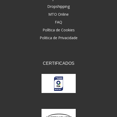
Dropshipping
FNA
(20)
MTO Online
FOCO DO BRASIL
(126)
FAQ
FW3
Política de Cookies
(72)
Politica de Privacidade
GEMOTO
(12)
GP TECH
(49)
GRENDENE
(9)
CERTIFICADOS
GT OIL
(6)
GULF OIL
(5)
GVS
(187)
HELIAR
(7)
HELLA
(8)