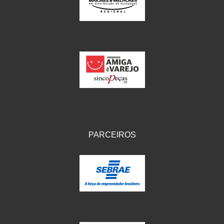
IKS
(154)
ILLION - EMBUS
(104)
IMPORTADO
(41)
JEROD
(5)
JOJAFER
(14)
KS
(104)
MAGNETRON
(496)
PARCEIROS
MELC
(9)
MGO MOLA
(137)
MOTO VISOR
(3)
MOTOBOR
(145)
MR
(28)