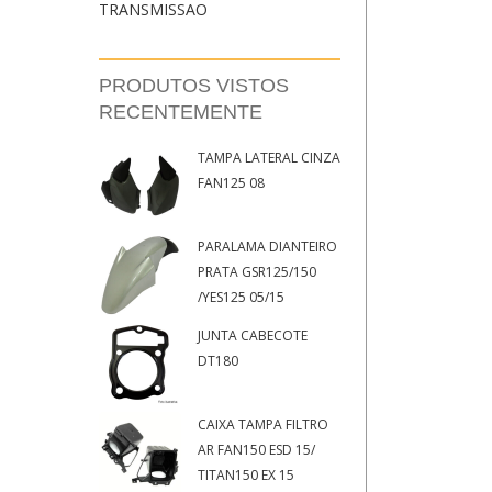
TRANSMISSAO
PRODUTOS VISTOS
RECENTEMENTE
TAMPA LATERAL CINZA
FAN125 08
PARALAMA DIANTEIRO
PRATA GSR125/150
/YES125 05/15
JUNTA CABECOTE
DT180
CAIXA TAMPA FILTRO
AR FAN150 ESD 15/
TITAN150 EX 15