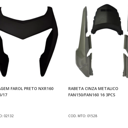
Adicionar Ao Carrinho
Adicionar Ao Carrinh
GEM FAROL PRETO NXR160
RABETA CINZA METALICO
5/17
FAN150/FAN160 16 3PCS
O: 02132
COD. MTO: 01528