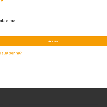
a
*
mbre-me
Acessar
 sua senha?